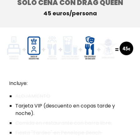
SÓLO CENA CON DRAG QUEEN
4
5
euros/persona
Incluye:
ALOJAMIENTO
Tarjeta VIP
(descuento en copas tarde y
noche).
Comida en restaurante con barra libre.
Fiesta "Tardeo" en Penelope Beach