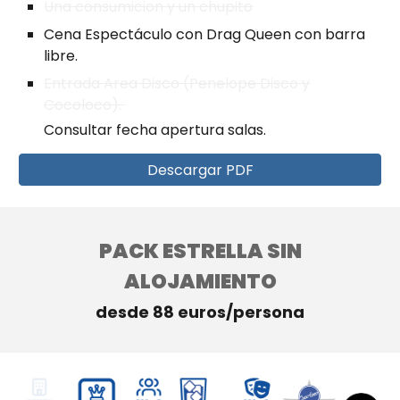
U
na consumicion
y un chupito
Cena Espectáculo con Drag Queen con barra
libre.
Entrada Area Disco (Penelope Disco
y
Cocoloco).
Consultar fecha apertura salas.
Descargar PDF
PACK
ESTRELLA
SIN
ALOJAMIENTO
desde 88 euros/persona