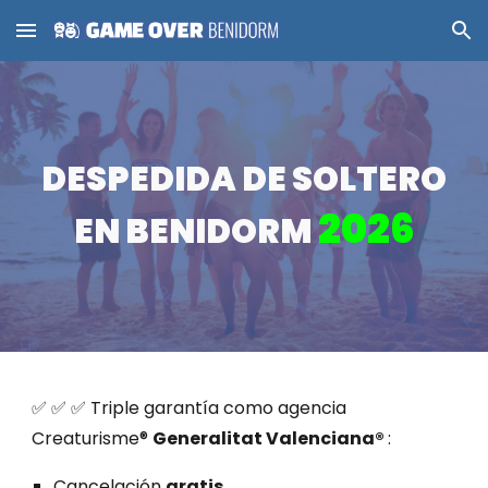
Skip to main content
Skip to navigation
DESPEDIDA DE SOLTERO
2026
EN BENIDORM
✅ ✅ ✅ Triple garantía como agencia
Creaturisme®
Generalitat Valenciana®
:
Cancelación
gratis.