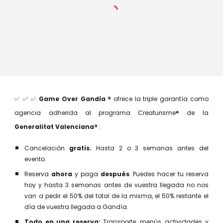
✅ ✅ ✅
Game Over Gandía ®
ofrece la
triple garantía como
agencia adherida al programa
Creaturisme® de la
Generalitat Valenciana®
:
Cancelación
gratis.
Hasta 2 o 3 semanas antes del
evento.
Reserva
ahora
y paga
después
. Puedes hacer tu reserva
hoy y hasta 3 semanas antes de vuestra llegada no nos
van a pedir el 50% del total de la misma, el 50% restante el
día de vuestra llegada a Gandía.
Todo en una reserva:
Transporte, menús, actividades y