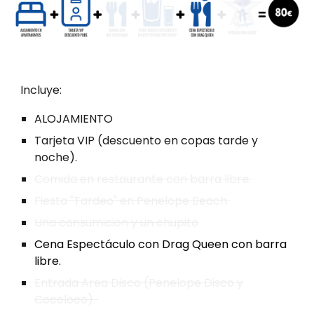
Incluye:
ALOJAMIENTO
Tarjeta VIP
(descuento en copas tarde y
noche).
Comida en restaurante con barra libre.
Fiesta "Tardeo" en Penelope Beach
U
na consumicion
y un chupito
Cena Espectáculo con Drag Queen con barra
libre.
Entrada Area Disco (Penelope Disco
y
Cocoloco).