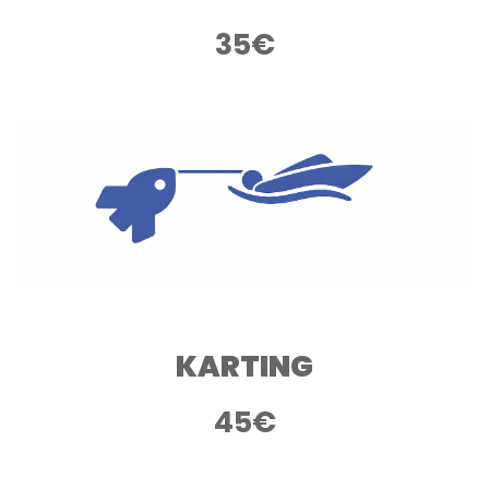
35€
KARTING
4
5€