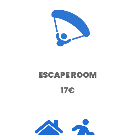
ESCAPE ROOM
17
€