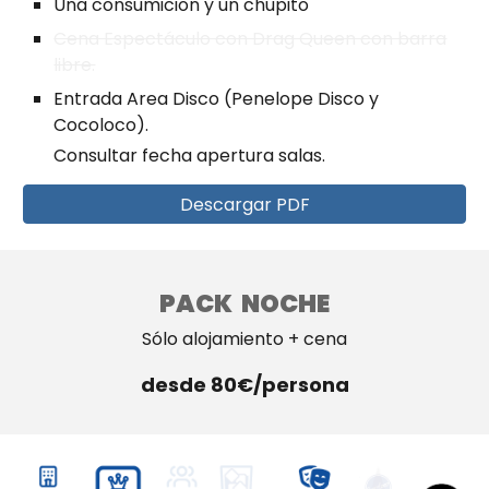
U
na consumicion
y un chupito
Cena Espectáculo con Drag Queen con barra
libre.
Entrada Area Disco (Penelope Disco
y
Cocoloco).
Consultar fecha apertura salas.
Descargar PDF
PACK NOCHE
Sólo alojamiento + cena
desde
80
€/persona